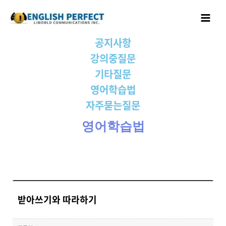
콘텐츠로
Main
건너뛰기
Menu
공지사항
강의중질문
기타질문
영어학습법
자주묻는질문
영어학습법
받아쓰기와 따라하기