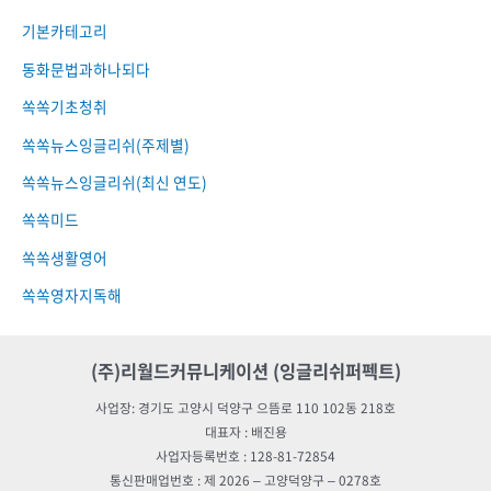
기본카테고리
동화문법과하나되다
쏙쏙기초청취
쏙쏙뉴스잉글리쉬(주제별)
쏙쏙뉴스잉글리쉬(최신 연도)
쏙쏙미드
쏙쏙생활영어
쏙쏙영자지독해
(주)리월드커뮤니케이션 (잉글리쉬퍼펙트)
사업장: 경기도 고양시 덕양구 으뜸로 110 102동 218호
대표자 : 배진용
사업자등록번호 : 128-81-72854
통신판매업번호 : 제 2026 – 고양덕양구 – 0278호