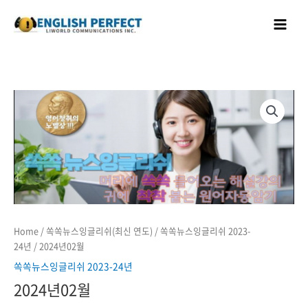
콘텐츠로
Main
건너뛰기
Menu
Home
/
쏙쏙뉴스잉글리쉬(최신 연도)
/
쏙쏙뉴스잉글리쉬 2023-
24년
/ 2024년02월
쏙쏙뉴스잉글리쉬 2023-24년
2024년02월