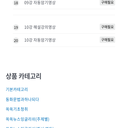
09강 자동암기영상
구매필요
18
10강 해설강의영상
구매필요
19
10강 자동암기영상
구매필요
20
상품 카테고리
기본카테고리
동화문법과하나되다
쏙쏙기초청취
쏙쏙뉴스잉글리쉬(주제별)