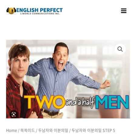
콘텐츠로
Main
건너뛰기
Menu
Home
/
쏙쏙미드
/
두남자와 이분의일
/ 두남자와 이분의일 STEP 5