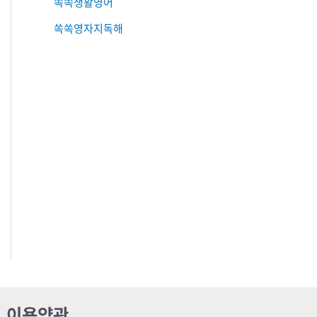
쏙쏙생활영어
쏙쏙영자지독해
이용약관