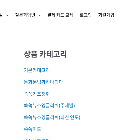
실
질문과답변
결제 카드 교체
로그인
회원가입
상품 카테고리
기본카테고리
동화문법과하나되다
쏙쏙기초청취
쏙쏙뉴스잉글리쉬(주제별)
쏙쏙뉴스잉글리쉬(최신 연도)
쏙쏙미드