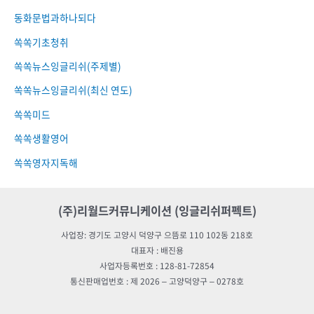
동화문법과하나되다
쏙쏙기초청취
쏙쏙뉴스잉글리쉬(주제별)
쏙쏙뉴스잉글리쉬(최신 연도)
쏙쏙미드
쏙쏙생활영어
쏙쏙영자지독해
(주)리월드커뮤니케이션 (잉글리쉬퍼펙트)
사업장: 경기도 고양시 덕양구 으뜸로 110 102동 218호
대표자 : 배진용
사업자등록번호 : 128-81-72854
통신판매업번호 : 제 2026 – 고양덕양구 – 0278호