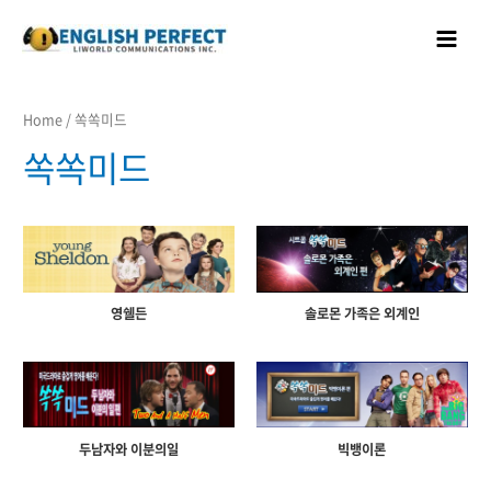
콘텐츠로
Main
건너뛰기
Menu
Home
/ 쏙쏙미드
쏙쏙미드
영쉘든
솔로몬 가족은 외계인
두남자와 이분의일
빅뱅이론