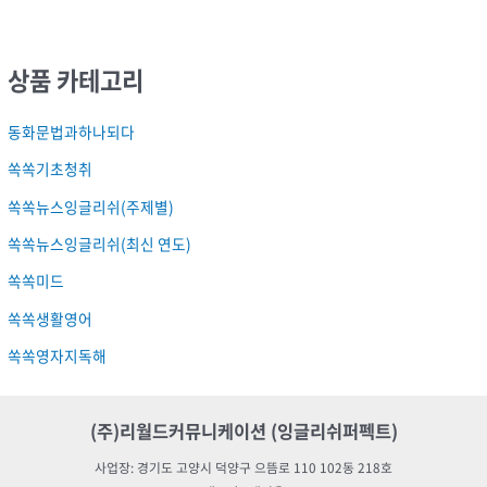
상품 카테고리
동화문법과하나되다
쏙쏙기초청취
쏙쏙뉴스잉글리쉬(주제별)
쏙쏙뉴스잉글리쉬(최신 연도)
쏙쏙미드
쏙쏙생활영어
쏙쏙영자지독해
(주)리월드커뮤니케이션 (잉글리쉬퍼펙트)
사업장: 경기도 고양시 덕양구 으뜸로 110 102동 218호