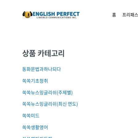
콘텐츠로
건너뛰기
홈
프리패스
상품 카테고리
동화문법과하나되다
쏙쏙기초청취
쏙쏙뉴스잉글리쉬(주제별)
쏙쏙뉴스잉글리쉬(최신 연도)
쏙쏙미드
쏙쏙생활영어