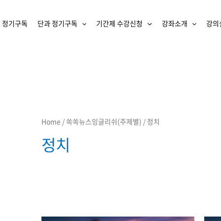
 정기구독
단과 정기구독
기간제 수강신청
강좌소개
강의
Home
/
쏙쏙뉴스잉글리쉬(주제별)
/ 정치
정치