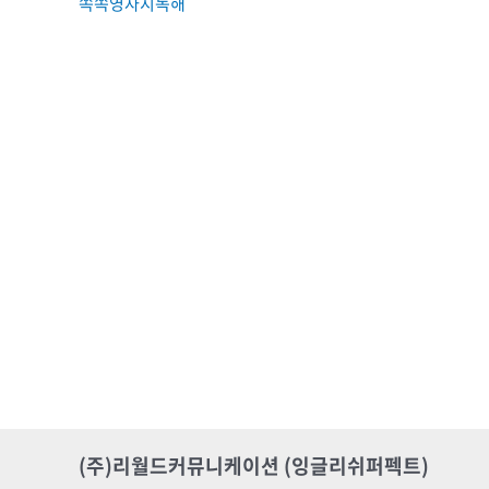
쏙쏙영자지독해
(주)리월드커뮤니케이션 (잉글리쉬퍼펙트)