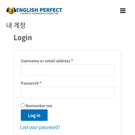
콘텐츠로
Main
건너뛰기
Menu
내 계정
Login
Username or email address
*
Password
*
Remember me
Log in
Lost your password?