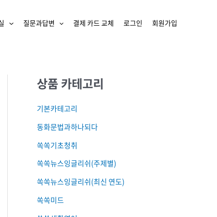
실
질문과답변
결제 카드 교체
로그인
회원가입
상품 카테고리
기본카테고리
동화문법과하나되다
쏙쏙기초청취
쏙쏙뉴스잉글리쉬(주제별)
쏙쏙뉴스잉글리쉬(최신 연도)
쏙쏙미드